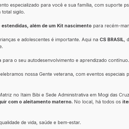
to especializado para você e sua família, com suporte psico
otal sigilo.
 estendidas, além de um
Kit nascimento
para recém-mam
ianças e adolescentes é importante. Aqui na
CS BRASIL
, 
e.
a para o seu autodesenvolvimento e aprendizado contínuo
lebramos nossa Gente veterana, com eventos especiais p
atriz no Itaim Bibi e Sede Administrativa em Mogi das Cr
guir com o aleitamento materno.
No local, há todos os
it
ualidade de vida, saúde e bem-estar.