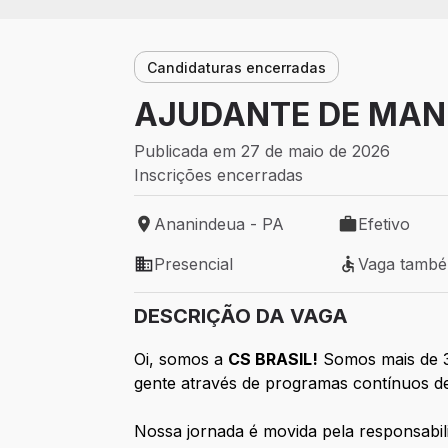
Candidaturas encerradas
AJUDANTE DE MAN
Publicada em 27 de maio de 2026
Inscrições encerradas
Ananindeua - PA
Efetivo
Local de trabalho: Ananindeua - PA
Tipo de vaga: 
Presencial
Vaga tamb
Modelo de trabalho: Presencial
Vaga também 
DESCRIÇÃO DA VAGA
Oi, somos a
CS BRASIL!
Somos mais de 3
gente através de programas contínuos de 
Nossa jornada é movida pela responsab