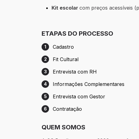
Kit escolar
com preços acessíveis (p
ETAPAS DO PROCESSO
Cadastro
1
Etapa 1: Cadastro
Fit Cultural
2
Etapa 2: Fit Cultural
Entrevista com RH
3
Etapa 3: Entrevista com RH
Informações Complementares
4
Etapa 4: Informações Complementares
Entrevista com Gestor
5
Etapa 5: Entrevista com Gestor
Contratação
6
Etapa 6: Contratação
QUEM SOMOS